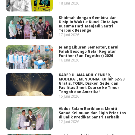
18 Juni 2026
Khidmah dengan Gembira dan
Disiplin Waktu: Kunci Cinta Ayu
Kusuma Hati Menjadi Santri
Terbaik Besongo
17 Juni 2026
Jelang Liburan Semester, Darul
Falah Besongo Gelar Kegiatan
Funther (Fun Together) 2026
16 Juni 2026
KADER ULAMA ADIL GENDER,
MODERAT, MENDUNIA: Kuliah S2-S3
Gratis, TOEFL Diskon Gede, dan
Fasilitas Short Course ke Timur
Tengah dan Amerika!
15 Juni 2026
Abdus Salam Bariklana: Meniti
Sanad Keilmuan dan Fiqih Prioritas
di Balik Predikat Santri Terbaik
12 Juni 2026