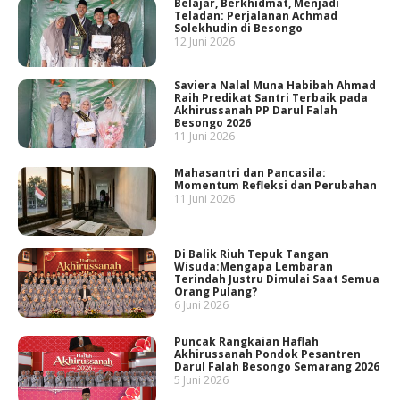
Belajar, Berkhidmat, Menjadi
Teladan: Perjalanan Achmad
Solekhudin di Besongo
12 Juni 2026
Saviera Nalal Muna Habibah Ahmad
Raih Predikat Santri Terbaik pada
Akhirussanah PP Darul Falah
Besongo 2026
11 Juni 2026
Mahasantri dan Pancasila:
Momentum Refleksi dan Perubahan
11 Juni 2026
Di Balik Riuh Tepuk Tangan
Wisuda:Mengapa Lembaran
Terindah Justru Dimulai Saat Semua
Orang Pulang?
6 Juni 2026
Puncak Rangkaian Haflah
Akhirussanah Pondok Pesantren
Darul Falah Besongo Semarang 2026
5 Juni 2026