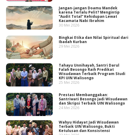
Jangan-jangan Doamu Mandek
karena Terlalu Pelit? Mengintip
“Audit Total” Kehidupan Lewat
Kacamata Nabi Ibrahim
30 Mei 2026
Bingkai Etika dan Nilai Spiritual dari
Ibadah Kurban
29 Mei 2026
Tahayu Unnihayah, Santri Darul
Falah Besongo Raih Predikat
Wisudawan Terbaik Program Studi
KPI UIN Walisongo
25 Mei 2026
Prestasi Membanggakan:
Santriwati Besongo Jadi Wisudawan
dan Skripsi Terbaik UIN Walisongo
24 Mei 2026
Wahyu Hidayat Jadi Wisudawan
Terbaik UIN Walisongo, Bukti
Ketulusan dan Konsistensi