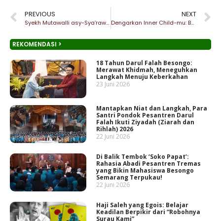
PREVIOUS
NEXT
Syekh Mutawalli asy-Sya’rawi Ungkap Sifat Setan dan Iblis
Dengarkan Inner Child-mu: Bangun Kembali Hubungan dengan Diri Sendiri
REKOMENDASI >
18 Tahun Darul Falah Besongo:
Merawat Khidmah, Meneguhkan
Langkah Menuju Keberkahan
23 Juni 2026
Mantapkan Niat dan Langkah, Para
Santri Pondok Pesantren Darul
Falah Ikuti Ziyadah (Ziarah dan
Rihlah) 2026
22 Juni 2026
Di Balik Tembok ‘Soko Papat’:
Rahasia Abadi Pesantren Tremas
yang Bikin Mahasiswa Besongo
Semarang Terpukau!
22 Juni 2026
Haji Saleh yang Egois: Belajar
Keadilan Berpikir dari “Robohnya
Surau Kami”