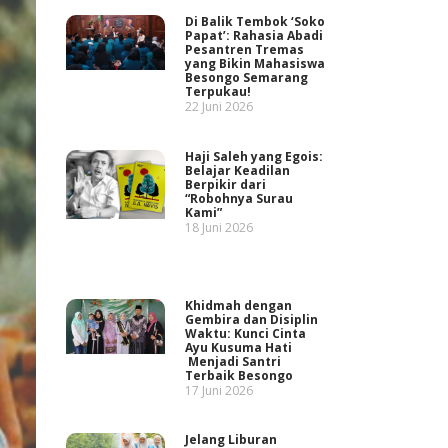
Di Balik Tembok ‘Soko
Papat’: Rahasia Abadi
Pesantren Tremas
yang Bikin Mahasiswa
Besongo Semarang
Terpukau!
22 Juni 2026
Haji Saleh yang Egois:
Belajar Keadilan
Berpikir dari
“Robohnya Surau
Kami”
18 Juni 2026
Khidmah dengan
Gembira dan Disiplin
Waktu: Kunci Cinta
Ayu Kusuma Hati
Menjadi Santri
Terbaik Besongo
17 Juni 2026
Jelang Liburan