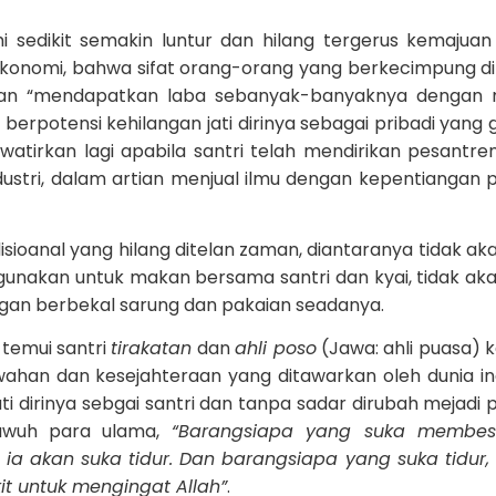
demi sedikit semakin luntur dan hilang tergerus kemajuan
i ekonomi, bahwa sifat orang-orang yang berkecimpung di
gan “mendapatkan laba sebanyak-banyaknya dengan 
t berpotensi kehilangan jati dirinya sebagai pribadi yang
tirkan lagi apabila santri telah mendirikan pesantre
ustri, dalam artian menjual ilmu dengan kepentiangan p
isioanal yang hilang ditelan zaman, diantaranya tidak ak
gunakan untuk makan bersama santri dan kyai, tidak ak
ngan berbekal sarung dan pakaian seadanya.
 temui santri
tirakatan
dan
ahli poso
(Jawa: ahli puasa) 
han dan kesejahteraan yang ditawarkan oleh dunia ind
i dirinya sebgai santri dan tanpa sadar dirubah mejadi p
awuh para ulama,
“Barangsiapa yang suka membes
a akan suka tidur. Dan barangsiapa yang suka tidur
t untuk mengingat Allah”
.