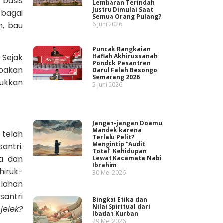
 basis
Lembaran Terindah
Justru Dimulai Saat
ebagai
Semua Orang Pulang?
6 Juni 2026
h, bau
Puncak Rangkaian
Haflah Akhirussanah
 Sejak
Pondok Pesantren
pakan
Darul Falah Besongo
Semarang 2026
jukkan
5 Juni 2026
Jangan-jangan Doamu
Mandek karena
 telah
Terlalu Pelit?
Mengintip “Audit
antri.
Total” Kehidupan
sa dan
Lewat Kacamata Nabi
Ibrahim
hiruk-
30 Mei 2026
 lahan
santri
Bingkai Etika dan
Nilai Spiritual dari
jelek?
Ibadah Kurban
29 Mei 2026