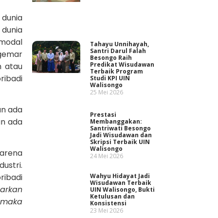
 dunia
 dunia
modal
Tahayu Unnihayah,
Santri Darul Falah
 gemar
Besongo Raih
Predikat Wisudawan
n atau
Terbaik Program
ribadi
Studi KPI UIN
Walisongo
25 Mei 2026
an ada
Prestasi
an ada
Membanggakan:
Santriwati Besongo
Jadi Wisudawan dan
Skripsi Terbaik UIN
Walisongo
karena
24 Mei 2026
ustri.
Wahyu Hidayat Jadi
ribadi
Wisudawan Terbaik
arkan
UIN Walisongo, Bukti
Ketulusan dan
, maka
Konsistensi
23 Mei 2026