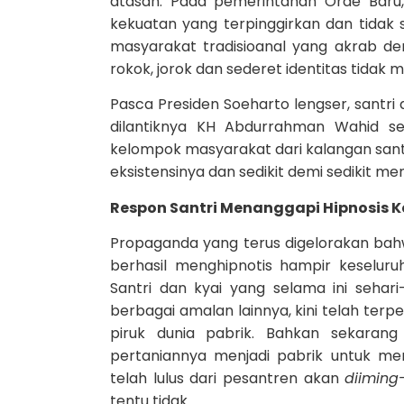
atasan. Pada pemerintahan Orde Baru
kekuatan yang terpinggirkan dan tidak st
masyarakat tradisioanal yang akrab de
rokok, jorok dan sederet identitas tidak
Pasca Presiden Soeharto lengser, santr
dilantiknya KH Abdurrahman Wahid se
kelompok masyarakat dari kalangan sant
eksistensinya dan sedikit demi sedikit m
Respon Santri Menanggapi Hipno
s
is 
Propaganda yang terus digelorakan bahw
berhasil menghipnotis hampir keseluruh
Santri dan kyai yang selama ini sehar
berbagai amalan lainnya, kini telah ter
piruk dunia pabrik. Bahkan sekarang
pertaniannya menjadi pabrik untuk me
telah lulus dari pesantren akan
diiming
tentu tidak.