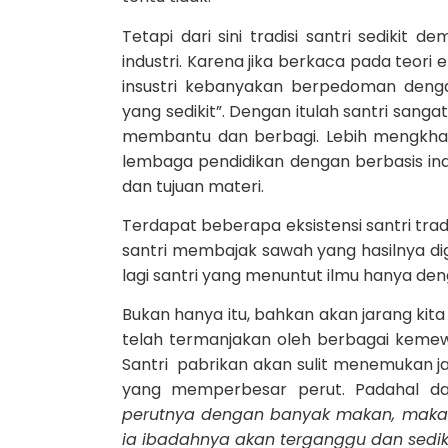
Tetapi dari sini tradisi santri sedikit 
industri. Karena jika berkaca pada teor
insustri kebanyakan berpedoman den
yang sedikit”. Dengan itulah santri sanga
membantu dan berbagi. Lebih mengkhawa
lembaga pendidikan dengan berbasis ind
dan tujuan materi.
Terdapat beberapa eksistensi santri trad
santri membajak sawah yang hasilnya di
lagi santri yang menuntut ilmu hanya de
Bukan hanya itu, bahkan akan jarang kita
telah termanjakan oleh berbagai kemewa
Santri pabrikan akan sulit menemukan jat
yang memperbesar perut. Padahal d
perutnya dengan banyak makan, maka i
ia ibadahnya akan terganggu dan sediki