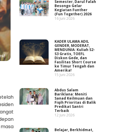
Semester, Darul Falah
Besongo Gelar
Kegiatan Funther
(Fun Together) 2026
16 Juni 2026
KADER ULAMA ADIL
GENDER, MODERAT,
MENDUNIA: Kuliah S2-
S3 Gratis, TOEFL
Diskon Gede, dan
Fasilitas Short Course
ke Timur Tengah dan
Amerika!
15 Juni 2026
Abdus Salam
Bariklana: Meniti
etelah
Sanad Keilmuan dan
Fiqih Prioritas di Balik
esiden
Predikat Santri
Terbaik
sangat
12 Juni 2026
rdepan
a masa
Belajar, Berkhidmat,