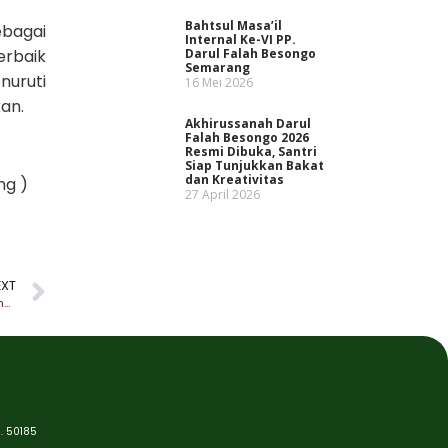
Bahtsul Masa’il
ebagai
Internal Ke-VI PP.
erbaik
Darul Falah Besongo
Semarang
uruti
16 Mei 2026
kan.
Akhirussanah Darul
Falah Besongo 2026
Resmi Dibuka, Santri
Siap Tunjukkan Bakat
dan Kreativitas
ng )
27 April 2026
EXT
Jelang Perayaan Puncak HSN, Ponpes Besongo Hadir Dalam Pameran Kemandirian Pesantren 2023
. 50185