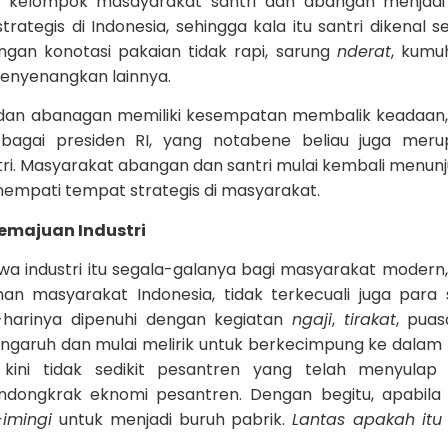
, kelompok masayarakat santri dan abangan menjadi
rategis di Indonesia, sehingga kala itu santri dikenal s
ngan konotasi pakaian tidak rapi, sarung
nderat
, kumu
 menyenangkan lainnya.
i dan abanagan memiliki kesempatan membalik keadaan,
bagai presiden RI, yang notabene beliau juga meru
ri. Masyarakat abangan dan santri mulai kembali menun
enempati tempat strategis di masyarakat.
Kemajuan Industri
a industri itu segala-galanya bagi masyarakat modern,
an masyarakat Indonesia, tidak terkecuali juga para s
i-harinya dipenuhi dengan kegiatan
ngaji
,
tirakat
, pua
pengaruh dan mulai melirik untuk berkecimpung ke dalam 
 kini tidak sedikit pesantren yang telah menyulap
ndongkrak eknomi pesantren. Dengan begitu, apabila 
-imingi
untuk menjadi buruh pabrik.
Lantas apakah itu 