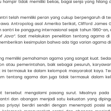
 hampir tidak memiliki bekas, bagai senja yang hilang d
ntri telah memiliki peran yang cukup berpengaruh di t
awa. Antropolog asal Amerika Serikat, Clifford James 
 santri ke panggung internasional sejak tahun 1960-an,
of Java”
. Saat melakukan penelitian tentang agama di
 memberikan kesimpulan bahwa ada tiga varian agama d
ang memiliki pemahaman agama yang sangat kuat. Sed
aton atau pemerintahan, baik sebagai pesuruh, karyawa
 ini termasuk ke dalam kelompok masyarakat kaya. Ter
am tentang agama dan juga tidak termasuk dalam ke
t tersebut mengalami pasang surut. Misalnya pada
antri dan abangan menjadi satu kekuatan yang diping
 priyayi berdiri sendiri dengan menempati posisi s