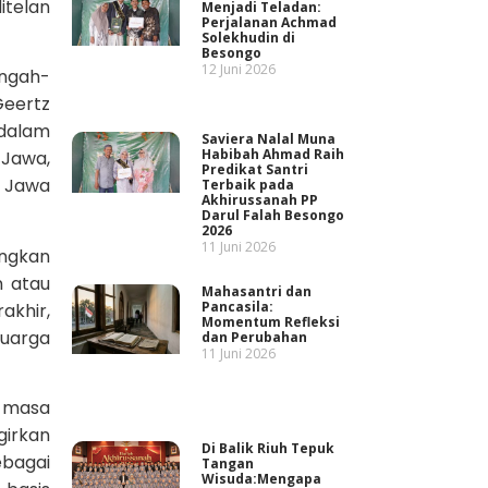
itelan
Menjadi Teladan:
Perjalanan Achmad
Solekhudin di
Besongo
12 Juni 2026
engah-
Geertz
 dalam
Saviera Nalal Muna
Habibah Ahmad Raih
 Jawa,
Predikat Santri
i Jawa
Terbaik pada
Akhirussanah PP
Darul Falah Besongo
2026
11 Juni 2026
angkan
n atau
Mahasantri dan
Pancasila:
akhir,
Momentum Refleksi
luarga
dan Perubahan
11 Juni 2026
 masa
girkan
Di Balik Riuh Tepuk
ebagai
Tangan
Wisuda:Mengapa