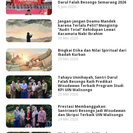
Darul Falah Besongo Semarang 2026
5 Juni 2026
Jangan-jangan Doamu Mandek
karena Terlalu Pelit? Mengintip
“Audit Total” Kehidupan Lewat
Kacamata Nabi Ibrahim
30 Mei 2026
Bingkai Etika dan Nilai Spiritual dari
Ibadah Kurban
29 Mei 2026
Tahayu Unnihayah, Santri Darul
Falah Besongo Raih Predikat
Wisudawan Terbaik Program Studi
KPI UIN Walisongo
25 Mei 2026
Prestasi Membanggakan:
Santriwati Besongo Jadi Wisudawan
dan Skripsi Terbaik UIN Walisongo
24 Mei 2026