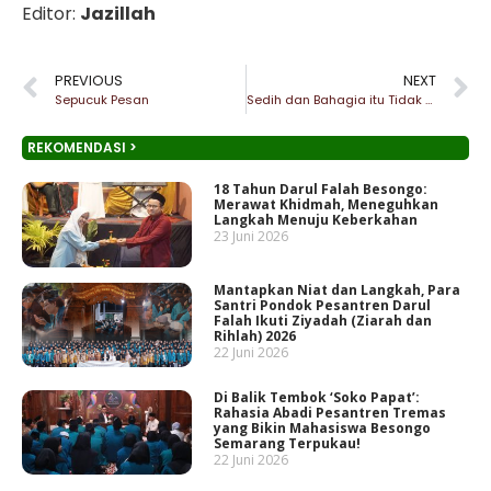
Editor:
Jazillah
PREVIOUS
NEXT
Sepucuk Pesan
Sedih dan Bahagia itu Tidak Selamanya
REKOMENDASI >
18 Tahun Darul Falah Besongo:
Merawat Khidmah, Meneguhkan
Langkah Menuju Keberkahan
23 Juni 2026
Mantapkan Niat dan Langkah, Para
Santri Pondok Pesantren Darul
Falah Ikuti Ziyadah (Ziarah dan
Rihlah) 2026
22 Juni 2026
Di Balik Tembok ‘Soko Papat’:
Rahasia Abadi Pesantren Tremas
yang Bikin Mahasiswa Besongo
Semarang Terpukau!
22 Juni 2026