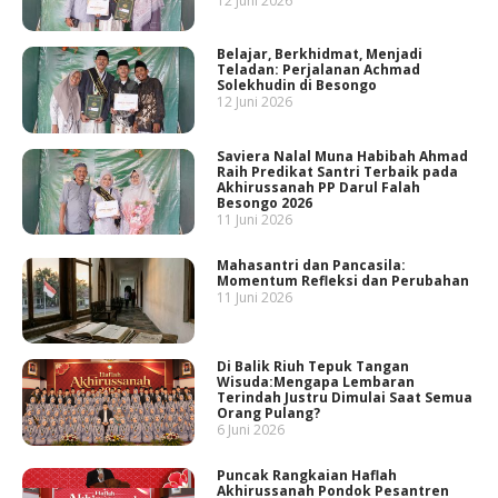
12 Juni 2026
Belajar, Berkhidmat, Menjadi
Teladan: Perjalanan Achmad
Solekhudin di Besongo
12 Juni 2026
Saviera Nalal Muna Habibah Ahmad
Raih Predikat Santri Terbaik pada
Akhirussanah PP Darul Falah
Besongo 2026
11 Juni 2026
Mahasantri dan Pancasila:
Momentum Refleksi dan Perubahan
11 Juni 2026
Di Balik Riuh Tepuk Tangan
Wisuda:Mengapa Lembaran
Terindah Justru Dimulai Saat Semua
Orang Pulang?
6 Juni 2026
Puncak Rangkaian Haflah
Akhirussanah Pondok Pesantren