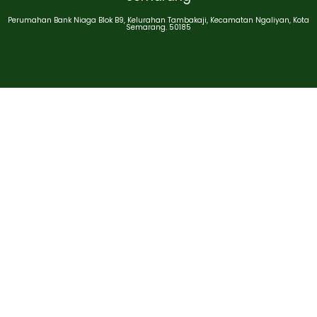
Perumahan Bank Niaga Blok B9, Kelurahan Tambakaji, Kecamatan Ngaliyan, Kota
Semarang. 50185