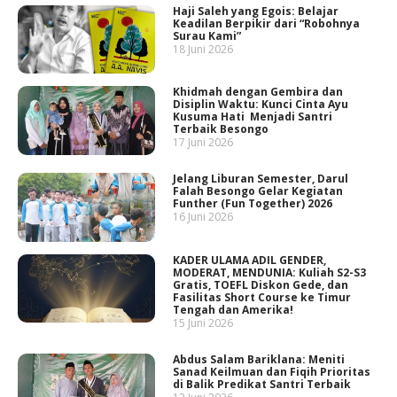
Haji Saleh yang Egois: Belajar
Keadilan Berpikir dari “Robohnya
Surau Kami”
18 Juni 2026
Khidmah dengan Gembira dan
Disiplin Waktu: Kunci Cinta Ayu
Kusuma Hati Menjadi Santri
Terbaik Besongo
17 Juni 2026
Jelang Liburan Semester, Darul
Falah Besongo Gelar Kegiatan
Funther (Fun Together) 2026
16 Juni 2026
KADER ULAMA ADIL GENDER,
MODERAT, MENDUNIA: Kuliah S2-S3
Gratis, TOEFL Diskon Gede, dan
Fasilitas Short Course ke Timur
Tengah dan Amerika!
15 Juni 2026
Abdus Salam Bariklana: Meniti
Sanad Keilmuan dan Fiqih Prioritas
di Balik Predikat Santri Terbaik