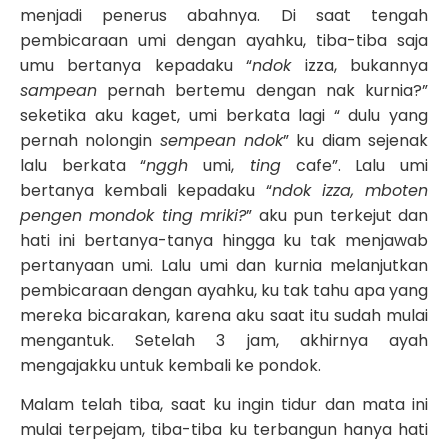
menjadi penerus abahnya. Di saat tengah
pembicaraan umi dengan ayahku, tiba-tiba saja
umu bertanya kepadaku “
ndok
izza, bukannya
sampean
pernah bertemu dengan nak kurnia?”
seketika aku kaget, umi berkata lagi “ dulu yang
pernah nolongin
sempean ndok
” ku diam sejenak
lalu berkata “
nggh
umi,
ting
cafe”. Lalu umi
bertanya kembali kepadaku “
ndok izza, mboten
pengen mondok ting mriki?
” aku pun terkejut dan
hati ini bertanya-tanya hingga ku tak menjawab
pertanyaan umi. Lalu umi dan kurnia melanjutkan
pembicaraan dengan ayahku, ku tak tahu apa yang
mereka bicarakan, karena aku saat itu sudah mulai
mengantuk. Setelah 3 jam, akhirnya ayah
mengajakku untuk kembali ke pondok.
Malam telah tiba, saat ku ingin tidur dan mata ini
mulai terpejam, tiba-tiba ku terbangun hanya hati