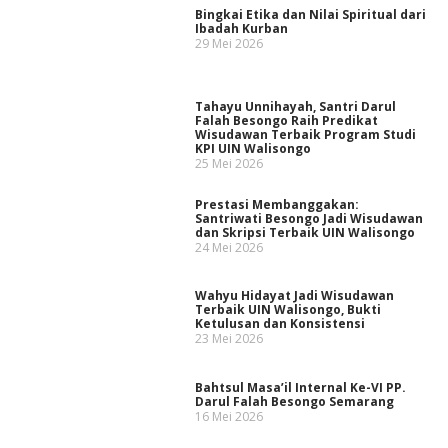
Bingkai Etika dan Nilai Spiritual dari
Ibadah Kurban
29 Mei 2026
Tahayu Unnihayah, Santri Darul
Falah Besongo Raih Predikat
Wisudawan Terbaik Program Studi
KPI UIN Walisongo
25 Mei 2026
Prestasi Membanggakan:
Santriwati Besongo Jadi Wisudawan
dan Skripsi Terbaik UIN Walisongo
24 Mei 2026
Wahyu Hidayat Jadi Wisudawan
Terbaik UIN Walisongo, Bukti
Ketulusan dan Konsistensi
23 Mei 2026
Bahtsul Masa’il Internal Ke-VI PP.
Darul Falah Besongo Semarang
16 Mei 2026