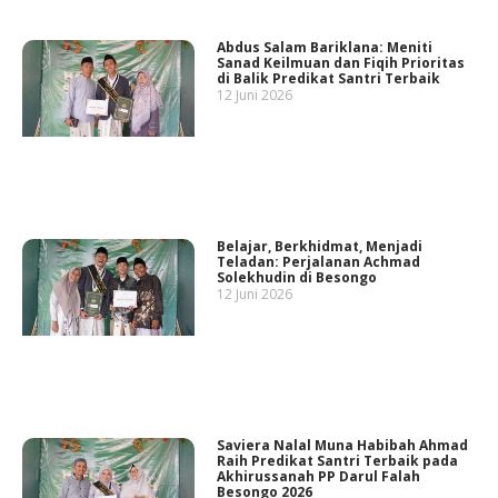
Abdus Salam Bariklana: Meniti
Sanad Keilmuan dan Fiqih Prioritas
di Balik Predikat Santri Terbaik
12 Juni 2026
Belajar, Berkhidmat, Menjadi
Teladan: Perjalanan Achmad
Solekhudin di Besongo
12 Juni 2026
Saviera Nalal Muna Habibah Ahmad
Raih Predikat Santri Terbaik pada
Akhirussanah PP Darul Falah
Besongo 2026