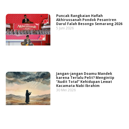
Puncak Rangkaian Haflah
Akhirussanah Pondok Pesantren
Darul Falah Besongo Semarang 2026
5 Juni 2026
Jangan-jangan Doamu Mandek
karena Terlalu Pelit? Mengintip
“Audit Total” Kehidupan Lewat
Kacamata Nabi Ibrahim
30 Mei 2026