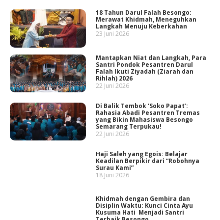
18 Tahun Darul Falah Besongo:
Merawat Khidmah, Meneguhkan
Langkah Menuju Keberkahan
23 Juni 2026
Mantapkan Niat dan Langkah, Para
Santri Pondok Pesantren Darul
Falah Ikuti Ziyadah (Ziarah dan
Rihlah) 2026
22 Juni 2026
Di Balik Tembok ‘Soko Papat’:
Rahasia Abadi Pesantren Tremas
yang Bikin Mahasiswa Besongo
Semarang Terpukau!
22 Juni 2026
Haji Saleh yang Egois: Belajar
Keadilan Berpikir dari “Robohnya
Surau Kami”
18 Juni 2026
Khidmah dengan Gembira dan
Disiplin Waktu: Kunci Cinta Ayu
Kusuma Hati Menjadi Santri
Terbaik Besongo