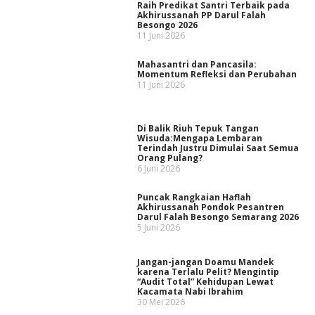
Raih Predikat Santri Terbaik pada
Akhirussanah PP Darul Falah
Besongo 2026
11 Juni 2026
Mahasantri dan Pancasila:
Momentum Refleksi dan Perubahan
11 Juni 2026
Di Balik Riuh Tepuk Tangan
Wisuda:Mengapa Lembaran
Terindah Justru Dimulai Saat Semua
Orang Pulang?
6 Juni 2026
Puncak Rangkaian Haflah
Akhirussanah Pondok Pesantren
Darul Falah Besongo Semarang 2026
5 Juni 2026
Jangan-jangan Doamu Mandek
karena Terlalu Pelit? Mengintip
“Audit Total” Kehidupan Lewat
Kacamata Nabi Ibrahim
30 Mei 2026