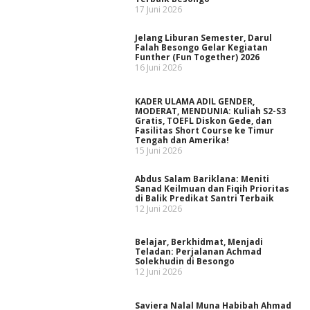
17 Juni 2026
Jelang Liburan Semester, Darul
Falah Besongo Gelar Kegiatan
Funther (Fun Together) 2026
16 Juni 2026
KADER ULAMA ADIL GENDER,
MODERAT, MENDUNIA: Kuliah S2-S3
Gratis, TOEFL Diskon Gede, dan
Fasilitas Short Course ke Timur
Tengah dan Amerika!
15 Juni 2026
Abdus Salam Bariklana: Meniti
Sanad Keilmuan dan Fiqih Prioritas
di Balik Predikat Santri Terbaik
12 Juni 2026
Belajar, Berkhidmat, Menjadi
Teladan: Perjalanan Achmad
Solekhudin di Besongo
12 Juni 2026
Saviera Nalal Muna Habibah Ahmad