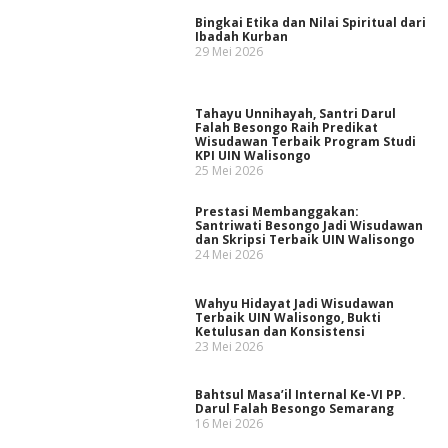
Bingkai Etika dan Nilai Spiritual dari
Ibadah Kurban
29 Mei 2026
Tahayu Unnihayah, Santri Darul
Falah Besongo Raih Predikat
Wisudawan Terbaik Program Studi
KPI UIN Walisongo
25 Mei 2026
Prestasi Membanggakan:
Santriwati Besongo Jadi Wisudawan
dan Skripsi Terbaik UIN Walisongo
24 Mei 2026
Wahyu Hidayat Jadi Wisudawan
Terbaik UIN Walisongo, Bukti
Ketulusan dan Konsistensi
23 Mei 2026
Bahtsul Masa’il Internal Ke-VI PP.
Darul Falah Besongo Semarang
16 Mei 2026