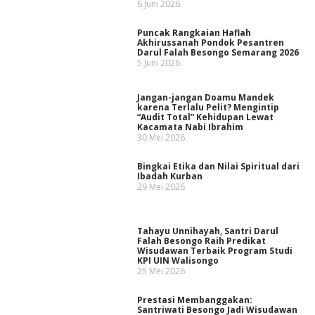
6 Juni 2026
Puncak Rangkaian Haflah
Akhirussanah Pondok Pesantren
Darul Falah Besongo Semarang 2026
5 Juni 2026
Jangan-jangan Doamu Mandek
karena Terlalu Pelit? Mengintip
“Audit Total” Kehidupan Lewat
Kacamata Nabi Ibrahim
30 Mei 2026
Bingkai Etika dan Nilai Spiritual dari
Ibadah Kurban
29 Mei 2026
Tahayu Unnihayah, Santri Darul
Falah Besongo Raih Predikat
Wisudawan Terbaik Program Studi
KPI UIN Walisongo
25 Mei 2026
Prestasi Membanggakan:
Santriwati Besongo Jadi Wisudawan