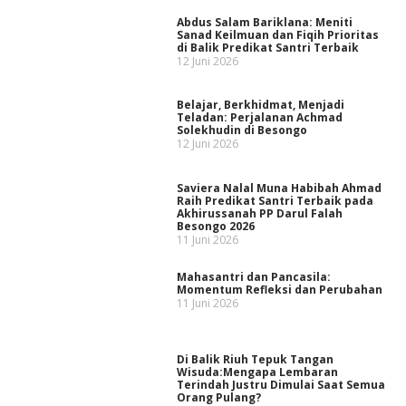
Abdus Salam Bariklana: Meniti
Sanad Keilmuan dan Fiqih Prioritas
di Balik Predikat Santri Terbaik
12 Juni 2026
Belajar, Berkhidmat, Menjadi
Teladan: Perjalanan Achmad
Solekhudin di Besongo
12 Juni 2026
Saviera Nalal Muna Habibah Ahmad
Raih Predikat Santri Terbaik pada
Akhirussanah PP Darul Falah
Besongo 2026
11 Juni 2026
Mahasantri dan Pancasila:
Momentum Refleksi dan Perubahan
11 Juni 2026
Di Balik Riuh Tepuk Tangan
Wisuda:Mengapa Lembaran
Terindah Justru Dimulai Saat Semua
Orang Pulang?