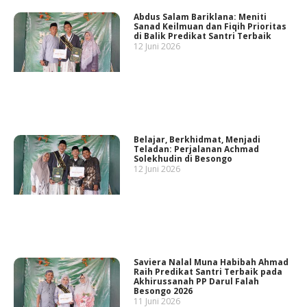
Abdus Salam Bariklana: Meniti
Sanad Keilmuan dan Fiqih Prioritas
di Balik Predikat Santri Terbaik
12 Juni 2026
Belajar, Berkhidmat, Menjadi
Teladan: Perjalanan Achmad
Solekhudin di Besongo
12 Juni 2026
Saviera Nalal Muna Habibah Ahmad
Raih Predikat Santri Terbaik pada
Akhirussanah PP Darul Falah
Besongo 2026
11 Juni 2026