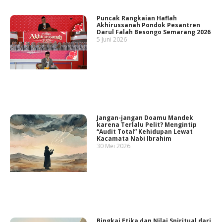
Puncak Rangkaian Haflah
Akhirussanah Pondok Pesantren
Darul Falah Besongo Semarang 2026
5 Juni 2026
Jangan-jangan Doamu Mandek
karena Terlalu Pelit? Mengintip
“Audit Total” Kehidupan Lewat
Kacamata Nabi Ibrahim
30 Mei 2026
Bingkai Etika dan Nilai Spiritual dari