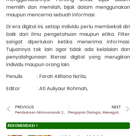
memilih dan memilah, bijak dalam menggunakan
maupun mencerna sebuah informasi.
Di era digital ini, setiap individu perlu membekali diri
baik dari ilmu pengetahuan maupun etika. Filter
sangat diperlukan ketika menerima informasi.
Tujuannya tak lain agar tidak ada kelalaian dan
penyalahgunaan literasi digital yang merugikan
individu maupun orang lain.
Penulis : Farah Alifiana Na’ila,
Editor : Ati Auliyaur Rohmah,
PREVIOUS
NEXT
Pembukaan Akhirussanah 2021 dan Peringatan Isra’ Miraj : Refleksi Santri untuk Meneguhkan Sholat Lima Waktu
Pengajian Dialogis; Meneguhkan Spirit Ramadhan dalam Pelaksanaan Puasa dan Zakat
REKOMENDASI >