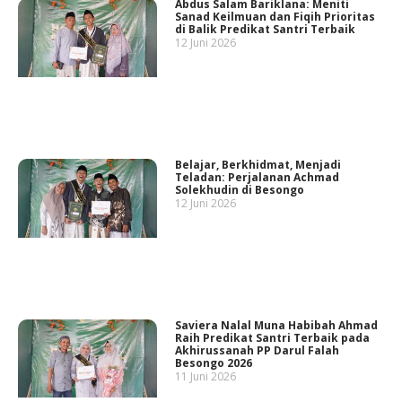
Abdus Salam Bariklana: Meniti
Sanad Keilmuan dan Fiqih Prioritas
di Balik Predikat Santri Terbaik
12 Juni 2026
Belajar, Berkhidmat, Menjadi
Teladan: Perjalanan Achmad
Solekhudin di Besongo
12 Juni 2026
Saviera Nalal Muna Habibah Ahmad
Raih Predikat Santri Terbaik pada
Akhirussanah PP Darul Falah
Besongo 2026
11 Juni 2026