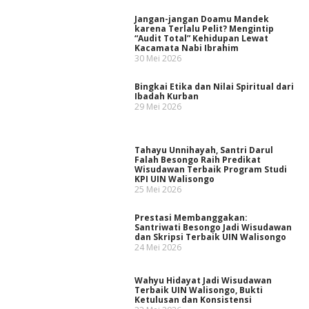
Jangan-jangan Doamu Mandek
karena Terlalu Pelit? Mengintip
“Audit Total” Kehidupan Lewat
Kacamata Nabi Ibrahim
30 Mei 2026
Bingkai Etika dan Nilai Spiritual dari
Ibadah Kurban
29 Mei 2026
Tahayu Unnihayah, Santri Darul
Falah Besongo Raih Predikat
Wisudawan Terbaik Program Studi
KPI UIN Walisongo
25 Mei 2026
Prestasi Membanggakan:
Santriwati Besongo Jadi Wisudawan
dan Skripsi Terbaik UIN Walisongo
24 Mei 2026
Wahyu Hidayat Jadi Wisudawan
Terbaik UIN Walisongo, Bukti
Ketulusan dan Konsistensi