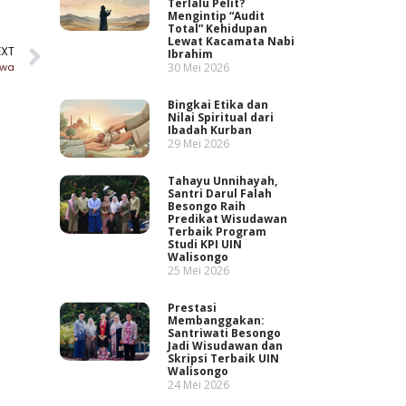
Terlalu Pelit?
Mengintip “Audit
Total” Kehidupan
Lewat Kacamata Nabi
EXT
Ibrahim
swa
30 Mei 2026
Bingkai Etika dan
Nilai Spiritual dari
Ibadah Kurban
29 Mei 2026
Tahayu Unnihayah,
Santri Darul Falah
Besongo Raih
Predikat Wisudawan
Terbaik Program
Studi KPI UIN
Walisongo
25 Mei 2026
Prestasi
Membanggakan:
Santriwati Besongo
Jadi Wisudawan dan
Skripsi Terbaik UIN
Walisongo
24 Mei 2026