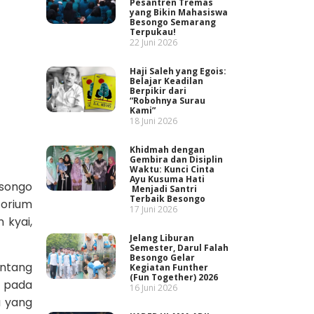
Pesantren Tremas
yang Bikin Mahasiswa
Besongo Semarang
Terpukau!
22 Juni 2026
Haji Saleh yang Egois:
Belajar Keadilan
Berpikir dari
“Robohnya Surau
Kami”
18 Juni 2026
Khidmah dengan
Gembira dan Disiplin
Waktu: Kunci Cinta
Ayu Kusuma Hati
isongo
Menjadi Santri
Terbaik Besongo
torium
17 Juni 2026
 kyai,
Jelang Liburan
Semester, Darul Falah
Besongo Gelar
entang
Kegiatan Funther
(Fun Together) 2026
l pada
16 Juni 2026
a yang