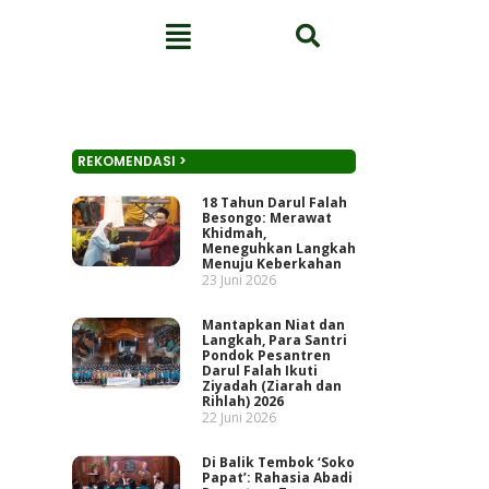
REKOMENDASI >
18 Tahun Darul Falah
Besongo: Merawat
Khidmah,
Meneguhkan Langkah
Menuju Keberkahan
23 Juni 2026
Mantapkan Niat dan
Langkah, Para Santri
Pondok Pesantren
Darul Falah Ikuti
Ziyadah (Ziarah dan
Rihlah) 2026
22 Juni 2026
Di Balik Tembok ‘Soko
Papat’: Rahasia Abadi