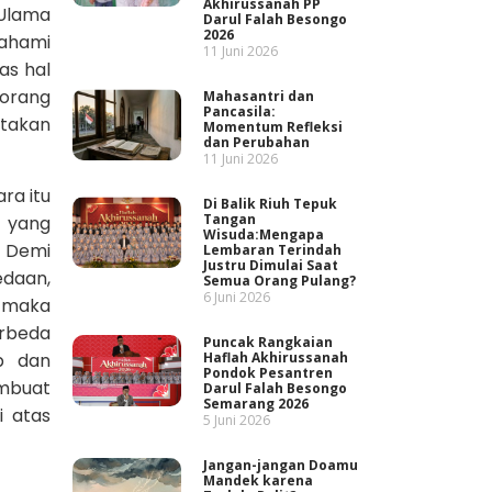
Akhirussanah PP
 Ulama
Darul Falah Besongo
2026
ahami
11 Juni 2026
as hal
 orang
Mahasantri dan
Pancasila:
takan
Momentum Refleksi
dan Perubahan
11 Juni 2026
ra itu
Di Balik Riuh Tepuk
Tangan
u yang
Wisuda:Mengapa
. Demi
Lembaran Terindah
Justru Dimulai Saat
daan,
Semua Orang Pulang?
6 Juni 2026
, maka
erbeda
Puncak Rangkaian
b dan
Haflah Akhirussanah
Pondok Pesantren
embuat
Darul Falah Besongo
Semarang 2026
i atas
5 Juni 2026
Jangan-jangan Doamu
Mandek karena