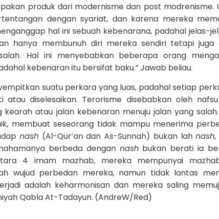
rupakan produk dari modernisme dan post modrenisme.
ertentangan dengan syariat, dan karena mereka mem
nganggap hal ini sebuah kebenarana, padahal jelas-jel
ukan hanya membunuh diri mereka sendiri tetapi juga
n salah. Hal ini menyebabkan beberapa orang menga
 Padahal kebenaran itu bersifat baku.” Jawab beliau.
empitkan suatu perkara yang luas, padahal setiap perka
i atau diselesaikan. Terorisme disebabkan oleh nafs
kearah atau jalan kebenaran menuju jalan yang salah
aik, membuat seseorang tidak mampu menerima perbe
hadap
nash
(Al-Qur’an dan As-Sunnah) bukan lah
nash
 pemahamanya berbeda dengan
nash
bukan berati ia b
 antara 4 imam mazhab, mereka mempunyai mazha
dalah wujud perbedan mereka, namun tidak lantas m
rjadi adalah keharmonisan dan mereka saling memuj
nsaniyah Qabla At-Tadayun. (AndreW/Red)