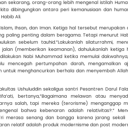
man sekarang, orang-orang lebih mengenal istilah Hum
 kita dibingungkan antara peri kemanusiaan dan huma
Habib Ali.
Islam, Ihsan, dan Iman. Ketiga hal tersebut merupakan 
ng paling penting dalam beragama. Tetapi menurut Habi
ulukan sebelum tauhid.”Lakukanlah silaturrahmi, me
 jalan (memberikan keamanan), dahulukanlah ketiga h
 dilakukan Nabi Muhammad ketika memulai dakwahnya,
lalu mencegah pertumpahan darah, mengamalkan aj
an untuk menghancurkan berhala dan menyembah Alla
kultas Ushuluddin sekaligus santri Pesantren Darul Fal
fa’ati, bertanya,”Bagaimana melawan atau menyad
arnya salah, tapi mereka (terorisme) menganggap m
mengenal bahwa kebenaran adalah relativitas?.” Me
ufri merasa senang dan bangga karena jarang sekali 
naran relatif adalah produk modernisme dan post moder