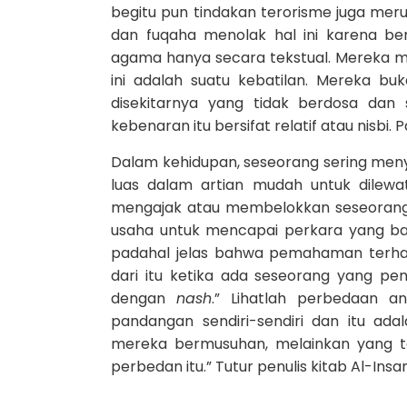
begitu pun tindakan terorisme juga me
dan fuqaha menolak hal ini karena b
agama hanya secara tekstual. Mereka me
ini adalah suatu kebatilan. Mereka b
disekitarnya yang tidak berdosa da
kebenaran itu bersifat relatif atau nisbi.
Dalam kehidupan, seseorang sering meny
luas dalam artian mudah untuk dilewat
mengajak atau membelokkan seseorang 
usaha untuk mencapai perkara yang b
padahal jelas bahwa pemahaman ter
dari itu ketika ada seseorang yang
dengan
nash
.” Lihatlah perbedaan
pandangan sendiri-sendiri dan itu a
mereka bermusuhan, melainkan yang te
perbedan itu.” Tutur penulis kitab Al-I