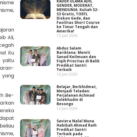
KADER ULAMA ADIL
anisme
GENDER, MODERAT,
nisme,
MENDUNIA: Kuliah S2-
S3 Gratis, TOEFL
Diskon Gede, dan
Fasilitas Short Course
ke Timur Tengah dan
ajaran
Amerika!
15 Juni 2026
b Ali,
ncegah
Abdus Salam
al itu
Bariklana: Meniti
Sanad Keilmuan dan
 yaitu
Fiqih Prioritas di Balik
Predikat Santri
aran-
Terbaik
12 Juni 2026
h yang
Belajar, Berkhidmat,
Menjadi Teladan:
ah Be-
Perjalanan Achmad
Solekhudin di
arkan
Besongo
12 Juni 2026
ereka
ndapat
Saviera Nalal Muna
beliau
Habibah Ahmad Raih
Predikat Santri
nisme,
Terbaik pada