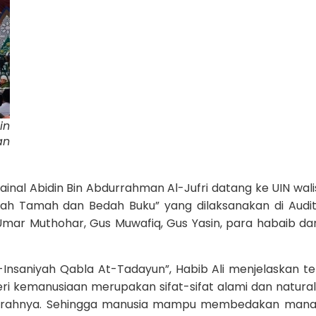
in
an
 Zainal Abidin Bin Abdurrahman Al-Jufri datang ke UIN wal
h Tamah dan Bedah Buku” yang dilaksanakan di Audi
 Umar Muthohar, Gus Muwafiq, Gus Yasin, para habaib dan
Insaniyah Qabla At-Tadayun”, Habib Ali menjelaskan t
Peri kemanusiaan merupakan sifat-sifat alami dan natura
 fitrahnya. Sehingga manusia mampu membedakan man