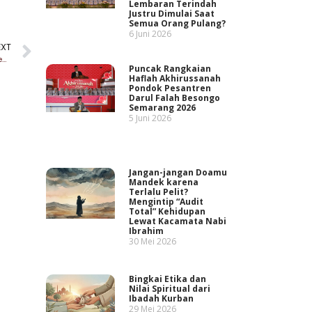
Lembaran Terindah
Justru Dimulai Saat
Semua Orang Pulang?
6 Juni 2026
EXT
Akhlak Santri dan Kasih Sayang Kiai:Dua Sayap Pendidikan di Pesantren
Puncak Rangkaian
Haflah Akhirussanah
Pondok Pesantren
Darul Falah Besongo
Semarang 2026
5 Juni 2026
Jangan-jangan Doamu
Mandek karena
Terlalu Pelit?
Mengintip “Audit
Total” Kehidupan
Lewat Kacamata Nabi
Ibrahim
30 Mei 2026
Bingkai Etika dan
Nilai Spiritual dari
Ibadah Kurban
29 Mei 2026