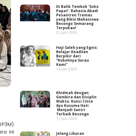
Di Balik Tembok ‘Soko
Papat’: Rahasia Abadi
Pesantren Tremas
yang Bikin Mahasiswa
Besongo Semarang
Terpukau!
22 Juni 2026
Haji Saleh yang Egois:
Belajar Keadilan
Berpikir dari
“Robohnya Surau
Kami”
18 Juni 2026
Khidmah dengan
Gembira dan Disiplin
Waktu: Kunci Cinta
Ayu Kusuma Hati
Menjadi Santri
Terbaik Besongo
17 Juni 2026
JP3M)
ra ini
Jelang Liburan