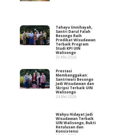
Tahayu Unnihayah,
Santri Darul Falah
Besongo Raih
Predikat Wisudawan
Terbaik Program
Studi KPI UIN
Walisongo
25 Mei 2026
Prestasi
Membanggakan:
Santriwati Besongo
Jadi Wisudawan dan
Skripsi Terbaik UIN
Walisongo
24 Mei 2026
Wahyu Hidayat Jadi
Wisudawan Terbaik
UIN Walisongo, Bukti
Ketulusan dan
Konsistensi