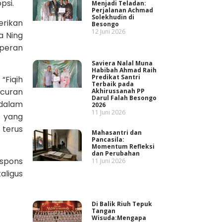
psi.
Menjadi Teladan:
Perjalanan Achmad
Solekhudin di
erikan
Besongo
12 Juni 2026
la Ning
rperan
Saviera Nalal Muna
Habibah Ahmad Raih
Predikat Santri
“Fiqih
Terbaik pada
ncuran
Akhirussanah PP
Darul Falah Besongo
 dalam
2026
11 Juni 2026
 yang
 terus
Mahasantri dan
Pancasila:
Momentum Refleksi
dan Perubahan
spons
11 Juni 2026
ligus
Di Balik Riuh Tepuk
Tangan
Wisuda:Mengapa