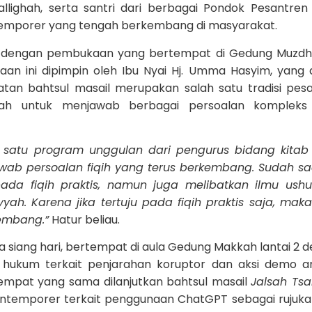
llighah, serta santri dari berbagai Pondok Pesantren
ntemporer yang tengah berkembang di masyarakat.
ri dengan pembukaan yang bertempat di Gedung Muzdha
an ini dipimpin oleh Ibu Nyai Hj. Umma Hasyim, yang
n bahtsul masail merupakan salah satu tradisi pes
adah untuk menjawab berbagai persoalan kompleks
h satu program unggulan dari pengurus bidang kitab
ab persoalan fiqih yang terus berkembang. Sudah s
ada fiqih praktis, namun juga melibatkan ilmu ushul
yah. Karena jika tertuju pada fiqih praktis saja, mak
kembang.”
Hatur beliau.
 siang hari, bertempat di aula Gedung Makkah lantai 2 
kum terkait penjarahan koruptor dan aksi demo an
tempat yang sama dilanjutkan bahtsul masail
Jalsah Tsa
ontemporer terkait penggunaan ChatGPT sebagai rujuka