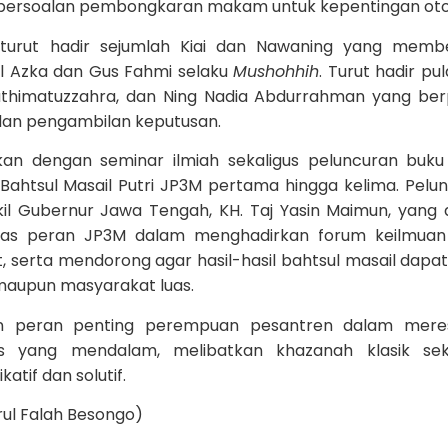
gga persoalan pembongkaran makam untuk kepentingan oto
 turut hadir sejumlah Kiai dan Nawaning yang memb
rul Azka dan Gus Fahmi selaku
Mushohhih
. Turut hadir pu
 Fathimatuzzahra, dan Ning Nadia Abdurrahman yang be
 dan pengambilan keputusan.
kan dengan seminar ilmiah sekaligus peluncuran buku 
 Bahtsul Masail Putri JP3M pertama hingga kelima. Pelu
kil Gubernur Jawa Tengah, KH. Taj Yasin Maimun, yang
tas peran JP3M dalam menghadirkan forum keilmuan
 serta mendorong agar hasil-hasil bahtsul masail dapat
 maupun masyarakat luas.
kan peran penting perempuan pesantren dalam mere
s yang mendalam, melibatkan khazanah klasik seka
tif dan solutif.
rul Falah Besongo)