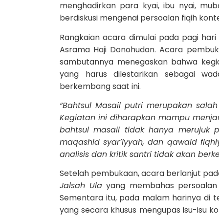
menghadirkan para kyai, ibu nyai, muba
berdiskusi mengenai persoalan fiqih ko
Rangkaian acara dimulai pada pagi ha
Asrama Haji Donohudan. Acara pembuka
sambutannya menegaskan bahwa kegiata
yang harus dilestarikan sebagai w
berkembang saat ini.
“Bahtsul Masail putri merupakan sala
Kegiatan ini diharapkan mampu menjaw
bahtsul masail tidak hanya merujuk p
maqashid syar’iyyah, dan qawaid fiqhiy
analisis dan kritik santri tidak akan ber
Setelah pembukaan, acara berlanjut pada
Jalsah Ula
yang membahas persoalan hu
Sementara itu, pada malam harinya di 
yang secara khusus mengupas isu-isu k