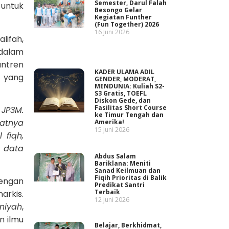
Semester, Darul Falah
 untuk
Besongo Gelar
Kegiatan Funther
(Fun Together) 2026
16 Juni 2026
lifah,
 dalam
antren
KADER ULAMA ADIL
 yang
GENDER, MODERAT,
MENDUNIA: Kuliah S2-
S3 Gratis, TOEFL
Diskon Gede, dan
Fasilitas Short Course
 JP3M.
ke Timur Tengah dan
aatnya
Amerika!
15 Juni 2026
 fiqh,
a data
Abdus Salam
Bariklana: Meniti
Sanad Keilmuan dan
Fiqih Prioritas di Balik
dengan
Predikat Santri
Terbaik
arkis.
12 Juni 2026
niyah
,
n ilmu
Belajar, Berkhidmat,