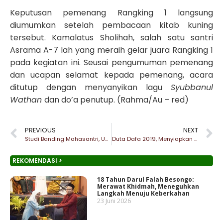
Keputusan pemenang Rangking 1 langsung
diumumkan setelah pembacaan kitab kuning
tersebut. Kamalatus Sholihah, salah satu santri
Asrama A-7 lah yang meraih gelar juara Rangking 1
pada kegiatan ini. Seusai pengumuman pemenang
dan ucapan selamat kepada pemenang, acara
ditutup dengan menyanyikan lagu
Syubbanul
Wathan
dan do’a penutup. (Rahma/Au – red)
PREVIOUS
NEXT
Studi Banding Mahasantri, Ungkap Peran Pesantren Hadapi Problematika Masyarakat
Duta Dafa 2019, Menyiapkan Santri Merespon Zaman
REKOMENDASI >
18 Tahun Darul Falah Besongo:
Merawat Khidmah, Meneguhkan
Langkah Menuju Keberkahan
23 Juni 2026