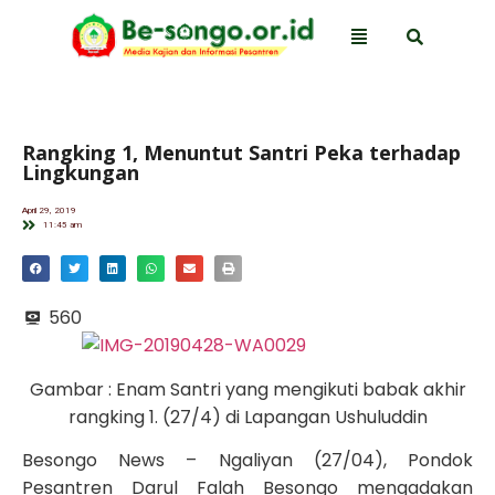
Rangking 1, Menuntut Santri Peka terhadap
Lingkungan
April 29, 2019
11:45 am
560
Gambar : Enam Santri yang mengikuti babak akhir
rangking 1. (27/4) di Lapangan Ushuluddin
Besongo News – Ngaliyan (27/04), Pondok
Pesantren Darul Falah Besongo mengadakan