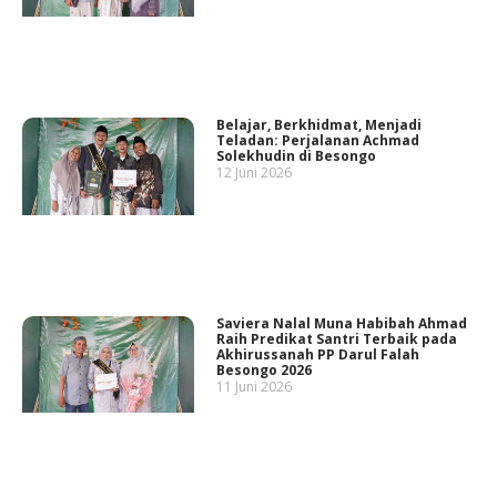
Belajar, Berkhidmat, Menjadi
Teladan: Perjalanan Achmad
Solekhudin di Besongo
12 Juni 2026
Saviera Nalal Muna Habibah Ahmad
Raih Predikat Santri Terbaik pada
Akhirussanah PP Darul Falah
Besongo 2026
11 Juni 2026