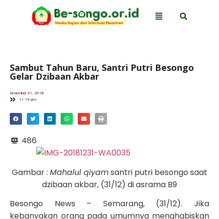
Sambut Tahun Baru, Santri Putri Besongo
Gelar Dzibaan Akbar
Desember 31, 2018
11:19 pm
486
Gambar :
Mahalul qiyam
santri putri besongo saat
dzibaan akbar, (31/12) di asrama B9
Besongo News – Semarang, (31/12). Jika
kebanyakan orang pada umumnya menghabiskan