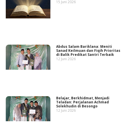
15 Juni 2026
Abdus Salam Bariklana: Meniti
Sanad Keilmuan dan Fiqih Prioritas
di Balik Predikat Santri Terbaik
12 Juni 2026
Belajar, Berkhidmat, Menjadi
Teladan: Perjalanan Achmad
Solekhudin di Besongo
12 Juni 2026