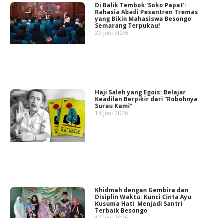
Di Balik Tembok ‘Soko Papat’:
Rahasia Abadi Pesantren Tremas
yang Bikin Mahasiswa Besongo
Semarang Terpukau!
22 Juni 2026
Haji Saleh yang Egois: Belajar
Keadilan Berpikir dari “Robohnya
Surau Kami”
18 Juni 2026
Khidmah dengan Gembira dan
Disiplin Waktu: Kunci Cinta Ayu
Kusuma Hati Menjadi Santri
Terbaik Besongo
17 Juni 2026