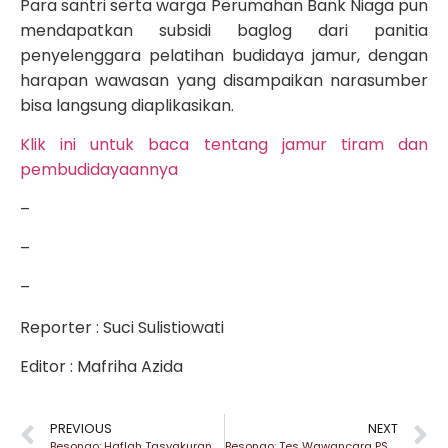
Para santri serta warga Perumahan Bank Niaga pun
mendapatkan subsidi baglog dari panitia
penyelenggara pelatihan budidaya jamur, dengan
harapan wawasan yang disampaikan narasumber
bisa langsung diaplikasikan.
Klik ini untuk baca tentang jamur tiram dan
pembudidayaannya
–
–
–
Reporter : Suci Sulistiowati
Editor : Mafriha Azida
PREVIOUS
NEXT
Besongo: Haflah Tasyakuran wal Muwadda’ah
Besongo: Tes Wawancara PSB 2020 Via Online