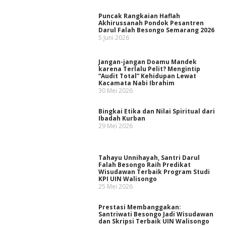
Puncak Rangkaian Haflah
Akhirussanah Pondok Pesantren
Darul Falah Besongo Semarang 2026
5 Juni 2026
Jangan-jangan Doamu Mandek
karena Terlalu Pelit? Mengintip
“Audit Total” Kehidupan Lewat
Kacamata Nabi Ibrahim
30 Mei 2026
Bingkai Etika dan Nilai Spiritual dari
Ibadah Kurban
29 Mei 2026
Tahayu Unnihayah, Santri Darul
Falah Besongo Raih Predikat
Wisudawan Terbaik Program Studi
KPI UIN Walisongo
25 Mei 2026
Prestasi Membanggakan:
Santriwati Besongo Jadi Wisudawan
dan Skripsi Terbaik UIN Walisongo