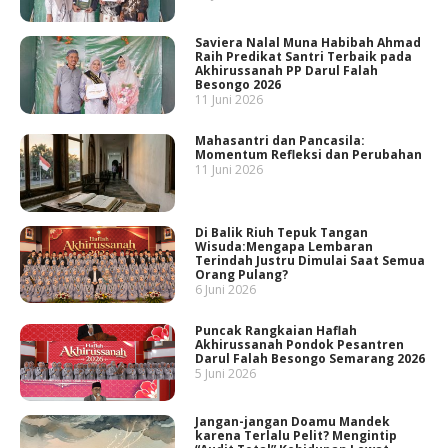
Saviera Nalal Muna Habibah Ahmad
Raih Predikat Santri Terbaik pada
Akhirussanah PP Darul Falah
Besongo 2026
11 Juni 2026
Mahasantri dan Pancasila:
Momentum Refleksi dan Perubahan
11 Juni 2026
Di Balik Riuh Tepuk Tangan
Wisuda:Mengapa Lembaran
Terindah Justru Dimulai Saat Semua
Orang Pulang?
6 Juni 2026
Puncak Rangkaian Haflah
Akhirussanah Pondok Pesantren
Darul Falah Besongo Semarang 2026
5 Juni 2026
Jangan-jangan Doamu Mandek
karena Terlalu Pelit? Mengintip