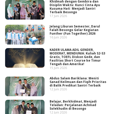
Khidmah dengan Gembira dan
Disiplin Waktu: Kunci Cinta Ayu
Kusuma Hati Menjadi Santri
Terbaik Besongo
17 Juni 2026
Jelang Liburan Semester, Darul
Falah Besongo Gelar Kegiatan
Funther (Fun Together) 2026
16 Juni 2026
KADER ULAMA ADIL GENDER,
MODERAT, MENDUNIA: Kuliah S2-S3
Gratis, TOEFL Diskon Gede, dan
Fasilitas Short Course ke Timur
Tengah dan Amerika!
15 Juni 2026
Abdus Salam Bariklana: Meniti
Sanad Keilmuan dan Fiqih Prioritas
di Balik Predikat Santri Terbaik
12 Juni 2026
Belajar, Berkhidmat, Menjadi
Teladan: Perjalanan Achmad
Solekhudin di Besongo
12 Juni 2026