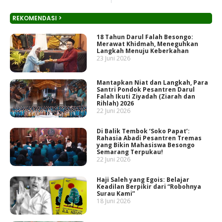
REKOMENDASI >
18 Tahun Darul Falah Besongo:
Merawat Khidmah, Meneguhkan
Langkah Menuju Keberkahan
23 Juni 2026
Mantapkan Niat dan Langkah, Para
Santri Pondok Pesantren Darul
Falah Ikuti Ziyadah (Ziarah dan
Rihlah) 2026
22 Juni 2026
Di Balik Tembok ‘Soko Papat’:
Rahasia Abadi Pesantren Tremas
yang Bikin Mahasiswa Besongo
Semarang Terpukau!
22 Juni 2026
Haji Saleh yang Egois: Belajar
Keadilan Berpikir dari “Robohnya
Surau Kami”
18 Juni 2026