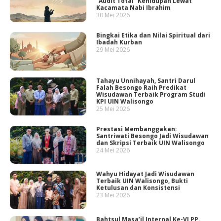
“Audit Total” Kehidupan Lewat
Kacamata Nabi Ibrahim
30 Mei 2026
Bingkai Etika dan Nilai Spiritual dari
Ibadah Kurban
29 Mei 2026
Tahayu Unnihayah, Santri Darul
Falah Besongo Raih Predikat
Wisudawan Terbaik Program Studi
KPI UIN Walisongo
25 Mei 2026
Prestasi Membanggakan:
Santriwati Besongo Jadi Wisudawan
dan Skripsi Terbaik UIN Walisongo
24 Mei 2026
Wahyu Hidayat Jadi Wisudawan
Terbaik UIN Walisongo, Bukti
Ketulusan dan Konsistensi
23 Mei 2026
Bahtsul Masa’il Internal Ke-VI PP.