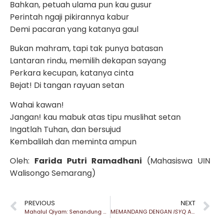
Bahkan, petuah ulama pun kau gusur
Perintah ngaji pikirannya kabur
Demi pacaran yang katanya gaul
Bukan mahram, tapi tak punya batasan
Lantaran rindu, memilih dekapan sayang
Perkara kecupan, katanya cinta
Bejat! Di tangan rayuan setan
Wahai kawan!
Jangan! kau mabuk atas tipu muslihat setan
Ingatlah Tuhan, dan bersujud
Kembalilah dan meminta ampun
Oleh:
Farida Putri Ramadhani
(Mahasiswa UIN
Walisongo Semarang)
PREVIOUS
NEXT
Mahalul Qiyam: Senandung Cinta yang Terdalam
MEMANDANG DENGAN
ISYQ
ALA RUMI DALAM MATSNAWI MAKNAWI