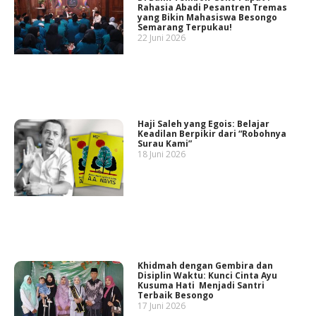
Rahasia Abadi Pesantren Tremas
yang Bikin Mahasiswa Besongo
Semarang Terpukau!
22 Juni 2026
Haji Saleh yang Egois: Belajar
Keadilan Berpikir dari “Robohnya
Surau Kami”
18 Juni 2026
Khidmah dengan Gembira dan
Disiplin Waktu: Kunci Cinta Ayu
Kusuma Hati Menjadi Santri
Terbaik Besongo
17 Juni 2026