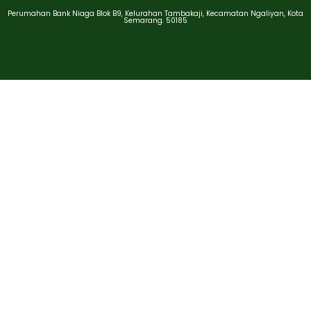
Perumahan Bank Niaga Blok B9, Kelurahan Tambakaji, Kecamatan Ngaliyan, Kota
Semarang. 50185