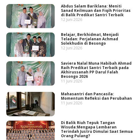
Abdus Salam Bariklana: Meniti
Sanad Keilmuan dan Fiqih Prioritas
di Balik Predikat Santri Terbaik
12 Juni 2026
Belajar, Berkhidmat, Menjadi
Teladan: Perjalanan Achmad
Solekhudin di Besongo
12 Juni 2026
Saviera Nalal Muna Habibah Ahmad
Raih Predikat Santri Terbaik pada
Akhirussanah PP Darul Falah
Besongo 2026
11 Juni 2026
Mahasantri dan Pancasila:
Momentum Refleksi dan Perubahan
11 Juni 2026
Di Balik Riuh Tepuk Tangan
Wisuda:Mengapa Lembaran
Terindah Justru Dimulai Saat Semua
Orang Pulang?