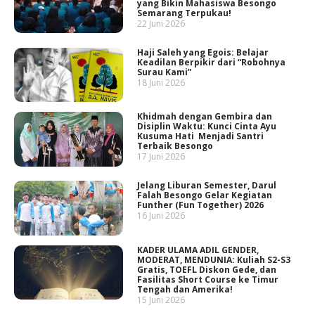
yang Bikin Mahasiswa Besongo
Semarang Terpukau!
22 Juni 2026
Haji Saleh yang Egois: Belajar
Keadilan Berpikir dari “Robohnya
Surau Kami”
18 Juni 2026
Khidmah dengan Gembira dan
Disiplin Waktu: Kunci Cinta Ayu
Kusuma Hati Menjadi Santri
Terbaik Besongo
17 Juni 2026
Jelang Liburan Semester, Darul
Falah Besongo Gelar Kegiatan
Funther (Fun Together) 2026
16 Juni 2026
KADER ULAMA ADIL GENDER,
MODERAT, MENDUNIA: Kuliah S2-S3
Gratis, TOEFL Diskon Gede, dan
Fasilitas Short Course ke Timur
Tengah dan Amerika!
15 Juni 2026