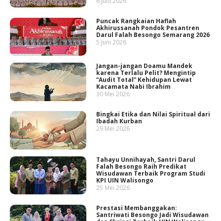
6 Juni 2026
Puncak Rangkaian Haflah
Akhirussanah Pondok Pesantren
Darul Falah Besongo Semarang 2026
5 Juni 2026
Jangan-jangan Doamu Mandek
karena Terlalu Pelit? Mengintip
“Audit Total” Kehidupan Lewat
Kacamata Nabi Ibrahim
30 Mei 2026
Bingkai Etika dan Nilai Spiritual dari
Ibadah Kurban
29 Mei 2026
Tahayu Unnihayah, Santri Darul
Falah Besongo Raih Predikat
Wisudawan Terbaik Program Studi
KPI UIN Walisongo
25 Mei 2026
Prestasi Membanggakan:
Santriwati Besongo Jadi Wisudawan