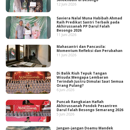
12 Juni 2026
Saviera Nalal Muna Habibah Ahmad
Raih Predikat Santri Terbaik pada
Akhirussanah PP Darul Falah
Besongo 2026
11 Juni 2026
Mahasantri dan Pancasila:
Momentum Refleksi dan Perubahan
11 Juni 2026
Di Balik Riuh Tepuk Tangan
Wisuda:Mengapa Lembaran
Terindah Justru Dimulai Saat Semua
Orang Pulang?
6 Juni 2026
Puncak Rangkaian Haflah
Akhirussanah Pondok Pesantren
Darul Falah Besongo Semarang 2026
5 Juni 2026
Jangan-jangan Doamu Mandek