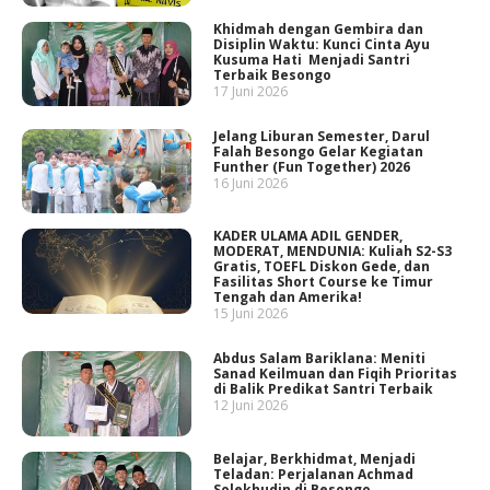
Khidmah dengan Gembira dan
Disiplin Waktu: Kunci Cinta Ayu
Kusuma Hati Menjadi Santri
Terbaik Besongo
17 Juni 2026
Jelang Liburan Semester, Darul
Falah Besongo Gelar Kegiatan
Funther (Fun Together) 2026
16 Juni 2026
KADER ULAMA ADIL GENDER,
MODERAT, MENDUNIA: Kuliah S2-S3
Gratis, TOEFL Diskon Gede, dan
Fasilitas Short Course ke Timur
Tengah dan Amerika!
15 Juni 2026
Abdus Salam Bariklana: Meniti
Sanad Keilmuan dan Fiqih Prioritas
di Balik Predikat Santri Terbaik
12 Juni 2026
Belajar, Berkhidmat, Menjadi
Teladan: Perjalanan Achmad
Solekhudin di Besongo