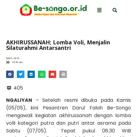
AKHIRUSSANAH; Lomba Voli, Menjalin
Silaturahmi Antarsantri
Mei 9, 2016
10:56 am
405
NGALIYAN
– Setelah resmi dibuka pada Kamis
(05/05), kini Pesantren Darul Falah Be-Songo
mengawali kegiatan
ak
hirussanah
dengan lomba
volli kategori putra dan putri antar asrama pada
Sabtu (07/05). Tepat pukul 06.30 WIB