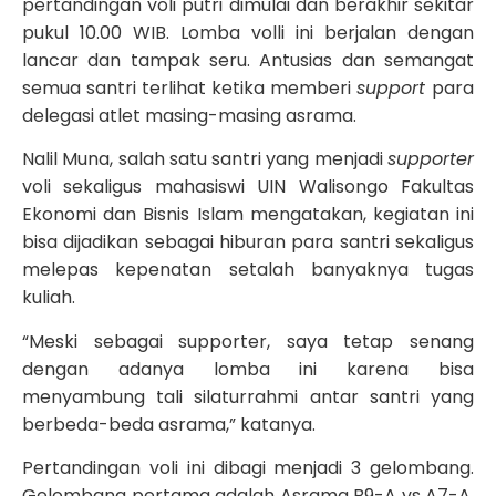
pertandingan voli putri dimulai dan berakhir sekitar
pukul 10.00 WIB. Lomba volli ini berjalan dengan
lancar dan tampak seru. Antusias dan semangat
semua santri terlihat ketika memberi
support
para
delegasi atlet masing-masing asrama.
Nalil Muna, salah satu santri yang menjadi
supporter
voli sekaligus mahasiswi UIN Walisongo Fakultas
Ekonomi dan Bisnis Islam mengatakan, kegiatan ini
bisa dijadikan sebagai hiburan para santri sekaligus
melepas kepenatan setalah banyaknya tugas
kuliah.
“Meski sebagai supporter, saya tetap senang
dengan adanya lomba ini karena bisa
menyambung tali silaturrahmi antar santri yang
berbeda-beda asrama,” katanya.
Pertandingan voli ini dibagi menjadi 3 gelombang.
Gelombang pertama adalah Asrama B9-A vs A7-A,