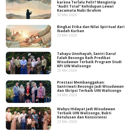
karena Terlalu Pelit? Mengintip
“Audit Total” Kehidupan Lewat
Kacamata Nabi Ibrahim
30 Mei 2026
Bingkai Etika dan Nilai Spiritual dari
Ibadah Kurban
29 Mei 2026
Tahayu Unnihayah, Santri Darul
Falah Besongo Raih Predikat
Wisudawan Terbaik Program Studi
KPI UIN Walisongo
25 Mei 2026
Prestasi Membanggakan:
Santriwati Besongo Jadi Wisudawan
dan Skripsi Terbaik UIN Walisongo
24 Mei 2026
Wahyu Hidayat Jadi Wisudawan
Terbaik UIN Walisongo, Bukti
Ketulusan dan Konsistensi
23 Mei 2026