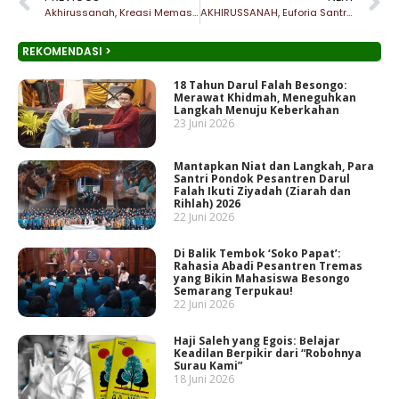
Akhirussanah, Kreasi Memasak dan Evaluasi Tahfidz Dafa Be-Songo
AKHIRUSSANAH, Euforia Santri Bersholawat
REKOMENDASI >
18 Tahun Darul Falah Besongo:
Merawat Khidmah, Meneguhkan
Langkah Menuju Keberkahan
23 Juni 2026
Mantapkan Niat dan Langkah, Para
Santri Pondok Pesantren Darul
Falah Ikuti Ziyadah (Ziarah dan
Rihlah) 2026
22 Juni 2026
Di Balik Tembok ‘Soko Papat’:
Rahasia Abadi Pesantren Tremas
yang Bikin Mahasiswa Besongo
Semarang Terpukau!
22 Juni 2026
Haji Saleh yang Egois: Belajar
Keadilan Berpikir dari “Robohnya
Surau Kami”
18 Juni 2026