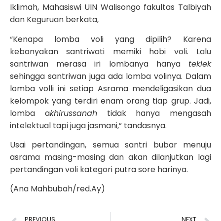
Iklimah, Mahasiswi UIN Walisongo fakultas Talbiyah
dan Keguruan berkata,
“Kenapa lomba voli yang dipilih? Karena
kebanyakan santriwati memiki hobi voli. Lalu
santriwan merasa iri lombanya hanya
teklek
sehingga santriwan juga ada lomba volinya. Dalam
lomba volli ini setiap Asrama mendeligasikan dua
kelompok yang terdiri enam orang tiap grup. Jadi,
lomba a
khirussanah
tidak hanya mengasah
intelektual tapi juga jasmani,” tandasnya.
Usai pertandingan, semua santri bubar menuju
asrama masing-masing dan akan dilanjutkan lagi
pertandingan voli kategori putra sore harinya.
(Ana Mahbubah/red.Ay)
PREVIOUS
NEXT