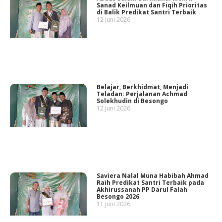
Sanad Keilmuan dan Fiqih Prioritas
di Balik Predikat Santri Terbaik
12 Juni 2026
Belajar, Berkhidmat, Menjadi
Teladan: Perjalanan Achmad
Solekhudin di Besongo
12 Juni 2026
Saviera Nalal Muna Habibah Ahmad
Raih Predikat Santri Terbaik pada
Akhirussanah PP Darul Falah
Besongo 2026
11 Juni 2026