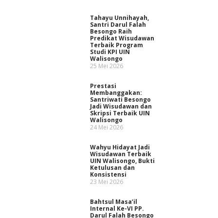
Tahayu Unnihayah,
Santri Darul Falah
Besongo Raih
Predikat Wisudawan
Terbaik Program
Studi KPI UIN
Walisongo
25 Mei 2026
Prestasi
Membanggakan:
Santriwati Besongo
Jadi Wisudawan dan
Skripsi Terbaik UIN
Walisongo
24 Mei 2026
Wahyu Hidayat Jadi
Wisudawan Terbaik
UIN Walisongo, Bukti
Ketulusan dan
Konsistensi
23 Mei 2026
Bahtsul Masa’il
Internal Ke-VI PP.
Darul Falah Besongo