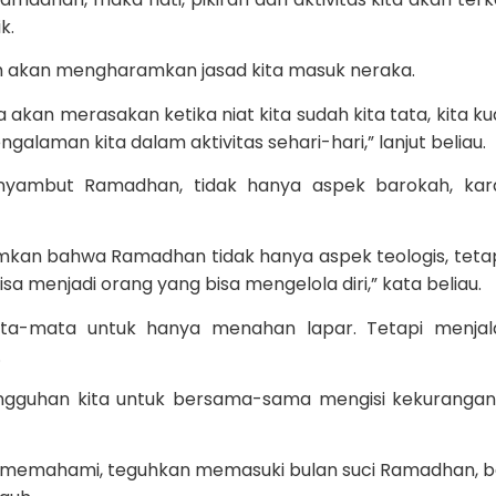
k.
llah akan mengharamkan jasad kita masuk neraka.
a akan merasakan ketika niat kita sudah kita tata, kita ku
alaman kita dalam aktivitas sehari-hari,” lanjut beliau.
enyambut Ramadhan, tidak hanya aspek barokah, kar
namkan bahwa Ramadhan tidak hanya aspek teologis, tetap
a menjadi orang yang bisa mengelola diri,” kata beliau.
ata-mata untuk hanya menahan lapar. Tetapi menjal
.
ungguhan kita untuk bersama-sama mengisi kekuranga
arus memahami, teguhkan memasuki bulan suci Ramadhan, b