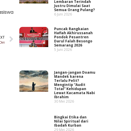
Lembaran Terindah
Justru Dimulai Saat
Semua Orang Pulang?
asiswa
6 Juni 2026
Puncak Rangkaian
Haflah Akhirussanah
Pondok Pesantren
EXT
Darul Falah Besongo
iri
Semarang 2026
5 Juni 2026
Jangan-jangan Doamu
Mandek karena
Terlalu Pelit?
Mengintip “Audit
Total” Kehidupan
Lewat Kacamata Nabi
Ibrahim
30 Mei 2026
Bingkai Etika dan
Nilai Spiritual dari
Ibadah Kurban
29 Mei 2026