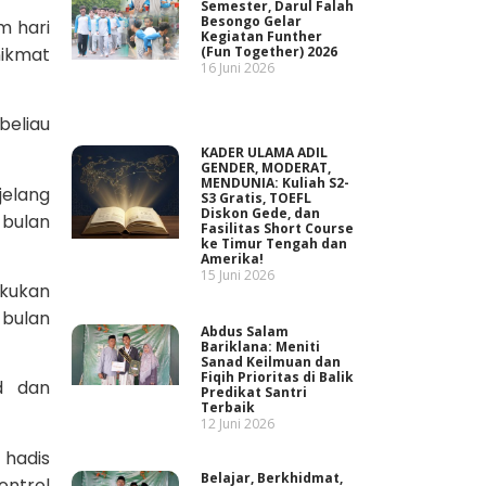
Semester, Darul Falah
Besongo Gelar
m hari
Kegiatan Funther
nikmat
(Fun Together) 2026
16 Juni 2026
beliau
KADER ULAMA ADIL
GENDER, MODERAT,
MENDUNIA: Kuliah S2-
jelang
S3 Gratis, TOEFL
Diskon Gede, dan
 bulan
Fasilitas Short Course
ke Timur Tengah dan
Amerika!
15 Juni 2026
akukan
 bulan
Abdus Salam
Bariklana: Meniti
Sanad Keilmuan dan
Fiqih Prioritas di Balik
d dan
Predikat Santri
Terbaik
12 Juni 2026
 hadis
Belajar, Berkhidmat,
ontrol