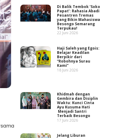
Di Balik Tembok ‘Soko
Papat’: Rahasia Abadi
Pesantren Tremas
yang Bikin Mahasiswa
Besongo Semarang
Terpukau!
22 Juni 2026
Haji Saleh yang Egois:
Belajar Keadilan
Berpikir dari
“Robohnya Surau
Kami”
18 Juni 2026
Khidmah dengan
Gembira dan Disiplin
Waktu: Kunci Cinta
Ayu Kusuma Hati
Menjadi Santri
Terbaik Besongo
17 Juni 2026
ersama
Jelang Liburan