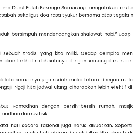
ntren Darul Falah Besongo Semarang mengatakan, mala
asabah sekaligus doa rasa syukur bersama atas segala 
duduk bersimpuh mendendangkan shalawat nabi,” ucap 
sebuah tradisi yang kita miliki. Gegap gempita men
 akan terlihat salah satunya dengan semangat mencari
uk kita semuanya juga sudah mulai ketara dengan mel
i. Ngaji kita jadwal ulang, diharapkan lebih efektif di
but Ramadhan dengan bersih-bersih rumah, masji
adhan dari sisi fisik.
nata hati secara rasional juga harus dikuatkan. Seperti
dhan, maka hati, pikiran dan aktivitas kita akan terk