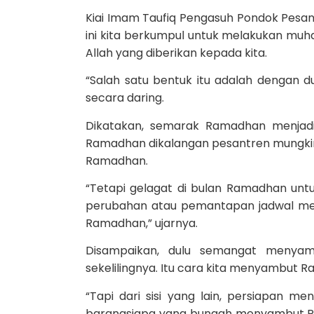
Kiai Imam Taufiq Pengasuh Pondok Pesa
ini kita berkumpul untuk melakukan muh
Allah yang diberikan kepada kita.
“Salah satu bentuk itu adalah dengan 
secara daring.
Dikatakan, semarak Ramadhan menjadi 
Ramadhan dikalangan pesantren mungkin
Ramadhan.
“Tetapi gelagat di bulan Ramadhan unt
perubahan atau pemantapan jadwal mengaj
Ramadhan,” ujarnya.
Disampaikan, dulu semangat menyam
sekelilingnya. Itu cara kita menyambut Ram
“Tapi dari sisi yang lain, persiapan me
barangsiapa yang bungah menyambut Rama