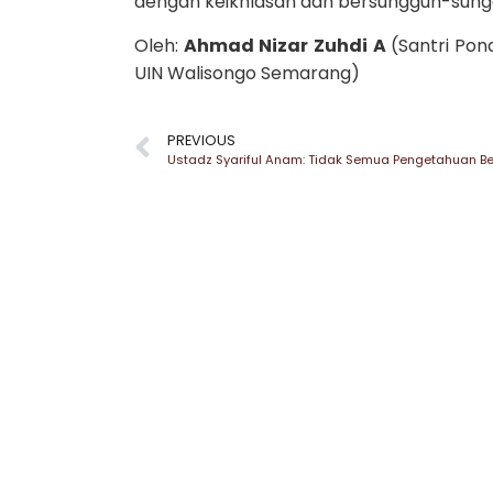
dengan keikhlasan dan bersungguh-sung
Oleh:
Ahmad Nizar Zuhdi
A
(Santri Po
UIN Walisongo Semarang)
PREVIOUS
Ustadz Syariful Anam: Tidak Semua Pengetahuan Ber