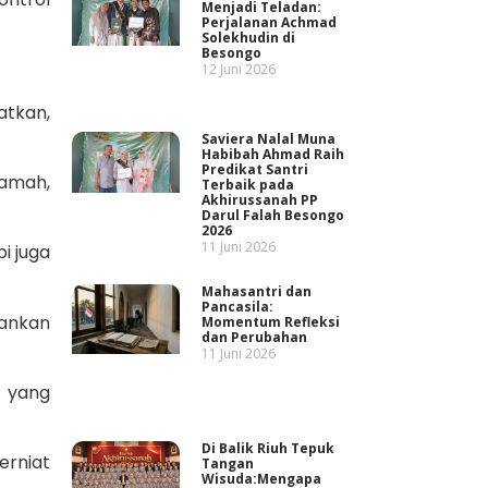
Menjadi Teladan:
Perjalanan Achmad
Solekhudin di
Besongo
12 Juni 2026
atkan,
Saviera Nalal Muna
Habibah Ahmad Raih
Predikat Santri
amah,
Terbaik pada
Akhirussanah PP
Darul Falah Besongo
2026
11 Juni 2026
i juga
Mahasantri dan
Pancasila:
ankan
Momentum Refleksi
dan Perubahan
11 Juni 2026
n yang
Di Balik Riuh Tepuk
erniat
Tangan
Wisuda:Mengapa