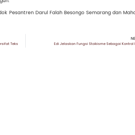
guh.
ndok Pesantren Darul Falah Besongo Semarang dan Mah
N
sifat Teks
Edi Jelaskan Fungsi Stoikisme Sebagai Kontrol D