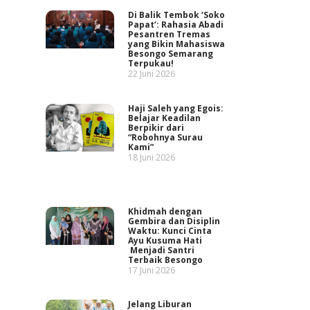
Di Balik Tembok ‘Soko
Papat’: Rahasia Abadi
Pesantren Tremas
yang Bikin Mahasiswa
Besongo Semarang
Terpukau!
22 Juni 2026
Haji Saleh yang Egois:
Belajar Keadilan
Berpikir dari
“Robohnya Surau
Kami”
18 Juni 2026
Khidmah dengan
Gembira dan Disiplin
Waktu: Kunci Cinta
Ayu Kusuma Hati
Menjadi Santri
Terbaik Besongo
17 Juni 2026
Jelang Liburan