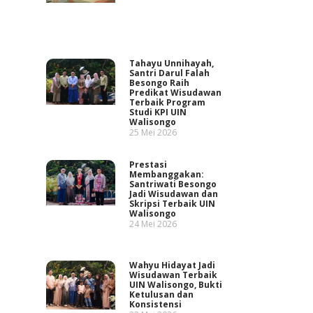
Tahayu Unnihayah,
Santri Darul Falah
Besongo Raih
Predikat Wisudawan
Terbaik Program
Studi KPI UIN
Walisongo
25 Mei 2026
Prestasi
Membanggakan:
Santriwati Besongo
Jadi Wisudawan dan
Skripsi Terbaik UIN
Walisongo
24 Mei 2026
Wahyu Hidayat Jadi
Wisudawan Terbaik
UIN Walisongo, Bukti
Ketulusan dan
Konsistensi