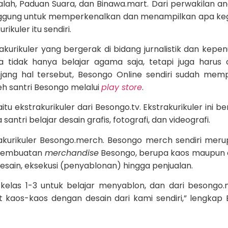
alah, Paduan Suara, dan Binawa.mart. Dari perwakilan a
panggung untuk memperkenalkan dan menampilkan apa ke
ikuler itu sendiri.
urikuler yang bergerak di bidang jurnalistik dan kepenu
a tidak hanya belajar agama saja, tetapi juga harus
njang hal tersebut, Besongo Online sendiri sudah mem
leh santri Besongo melalui
play store
.
u ekstrakurikuler dari Besongo.tv. Ekstrakurikuler ini be
ntri belajar desain grafis, fotografi, dan videografi.
rakurikuler Besongo.merch. Besongo merch sendiri mer
 pembuatan
merchandise
Besongo, berupa kaos maupun ak
ain, eksekusi (penyablonan) hingga penjualan.
 kelas 1-3 untuk belajar menyablon, dan dari besongo
kaos-kaos dengan desain dari kami sendiri,” lengkap 