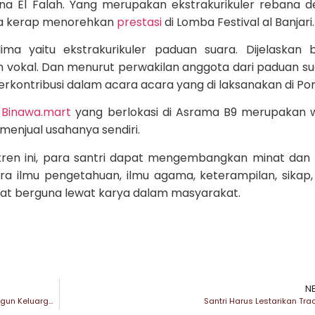
ana El Falah. Yang merupakan ekstrakurikuler rebana 
juga kerap menorehkan
prestasi
di Lomba Festival al Banjari.
ima yaitu ekstrakurikuler paduan suara. Dijelaskan
lah vokal. Dan menurut perwakilan anggota dari paduan sua
erkontribusi dalam acara acara yang di laksanakan di Po
a
Binawa.mart
yang berlokasi di Asrama B9 merupakan
 menjual usahanya sendiri.
ntren ini, para santri dapat mengembangkan minat dan
a ilmu pengetahuan, ilmu agama, keterampilan, sikap,
pat berguna lewat karya dalam masyarakat.
N
Nyai Nur Rofiah Ungkap Tafsir Adil Gender untuk Bangun Keluarga Maslahah
Santri Harus Lestarikan Trad