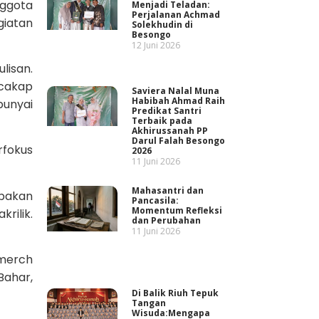
nggota
Menjadi Teladan:
Perjalanan Achmad
giatan
Solekhudin di
Besongo
12 Juni 2026
lisan.
 cakap
Saviera Nalal Muna
Habibah Ahmad Raih
punyai
Predikat Santri
Terbaik pada
Akhirussanah PP
Darul Falah Besongo
rfokus
2026
11 Juni 2026
Mahasantri dan
upakan
Pancasila:
Momentum Refleksi
rilik.
dan Perubahan
11 Juni 2026
.merch
Bahar,
Di Balik Riuh Tepuk
Tangan
Wisuda:Mengapa