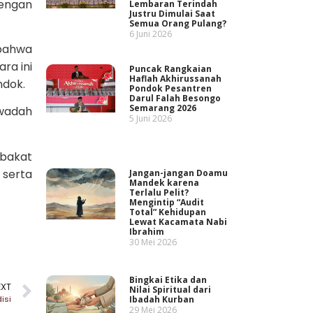
dengan
Lembaran Terindah
Justru Dimulai Saat
Semua Orang Pulang?
6 Juni 2026
 bahwa
ra ini
Puncak Rangkaian
Haflah Akhirussanah
ndok.
Pondok Pesantren
Darul Falah Besongo
Semarang 2026
 wadah
5 Juni 2026
 bakat
 serta
Jangan-jangan Doamu
Mandek karena
Terlalu Pelit?
Mengintip “Audit
Total” Kehidupan
Lewat Kacamata Nabi
Ibrahim
30 Mei 2026
Bingkai Etika dan
EXT
Nilai Spiritual dari
Ibadah Kurban
isi
29 Mei 2026