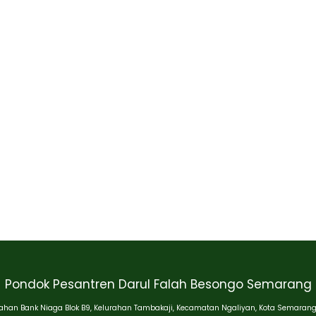
Pondok Pesantren Darul Falah Besongo Semarang
han Bank Niaga Blok B9, Kelurahan Tambakaji, Kecamatan Ngaliyan, Kota Semarang