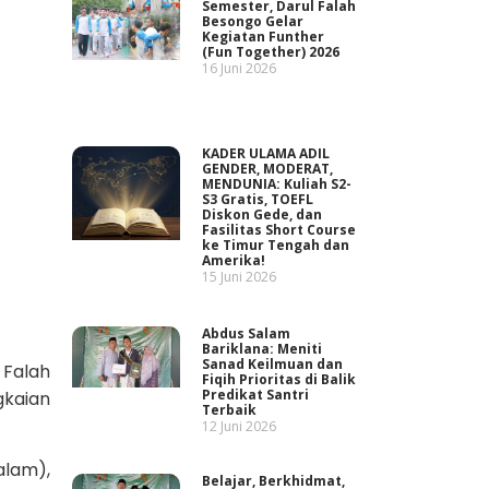
Semester, Darul Falah
Besongo Gelar
Kegiatan Funther
(Fun Together) 2026
16 Juni 2026
KADER ULAMA ADIL
GENDER, MODERAT,
MENDUNIA: Kuliah S2-
S3 Gratis, TOEFL
Diskon Gede, dan
Fasilitas Short Course
ke Timur Tengah dan
Amerika!
15 Juni 2026
Abdus Salam
Bariklana: Meniti
Sanad Keilmuan dan
 Falah
Fiqih Prioritas di Balik
Predikat Santri
kaian
Terbaik
12 Juni 2026
lam),
Belajar, Berkhidmat,