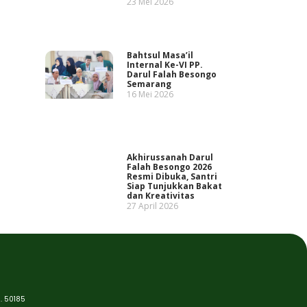
23 Mei 2026
Bahtsul Masa’il
Internal Ke-VI PP.
Darul Falah Besongo
Semarang
16 Mei 2026
Akhirussanah Darul
Falah Besongo 2026
Resmi Dibuka, Santri
Siap Tunjukkan Bakat
dan Kreativitas
27 April 2026
. 50185